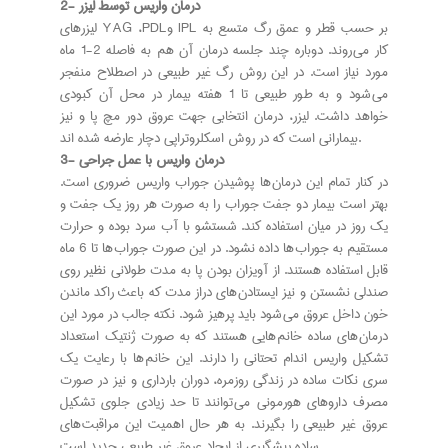
2- درمان واریس توسط لیزر
لیزرهای YAG ،PDLو IPL بر حسب قطر و عمق رگ متسع به
کار می روند. دوباره چند جلسه درمان آن هم به فاصله 2-1 ماه
مورد نیاز است. در این روش رگ غیر طبیعی در اصطلاح منفجر
می شود و به طور طبیعی تا 1 هفته بیمار در محل آن کبودی
خواهد داشت. لیزر، درمان انتخابی جهت عروق دور مچ پا و نیز
بیمارانی است که در روش اسکلروتراپی دچار عارضه شده اند.
3- درمان واریس با عمل جراحی
در کنار تمام این درمان ها پوشیدن جوراب واریس ضروری است.
بهتر است بیمار دو جفت جوراب را به صورت هر روز یک جفت و
یک روز در میان استفاده کند. شستشو با آب سرد بوده و حرارت
مستقیم به جوراب ها داده نشود. در این صورت جوراب ها تا 6 ماه
قابل استفاده هستند. از آویزان بودن پا به مدت طولانی نظیر روی
صندلی نشستن و نیز ایستادن های دراز مدت که باعث راکد ماندن
خون داخل عروق می شود باید پرهیز شود. نکته جالب در مورد این
درمان های ساده خانم هایی هستند که به صورت ژنتیک استعداد
تشکیل واریس اندام تحتانی را دارند. این خانم ها با رعایت یک
سری نکات ساده در زندگی روزمره، دوران بارداری و نیز در صورت
مصرف داروهای هورمونی می توانند تا حد زیادی جلوی تشکیل
عروق غیر طبیعی را بگیرند. به هر حال اهمیت این مراقبت های
ساده پیشگیری از ایجاد عروق غیر طبیعی جدید است.