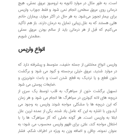
است. به طور مثال در موارد ثانویه به ترومبوز عروق عمقی، هیچ
درمانی روی عروق سطحی انجام نمی شود و فقط جوراب واریس
برای بیمار تجویز می شود. به هر حال در اکثر موارد، بیماران خانم
هایی هستند که به علل زیبایی تمایل به درمان دارند. باز هم تأکید
می کنیم که قبل از هر درمانی باید از سالم بودن عروق عمقی
مطمئن شویم.
انواع واريس
واريس انواع مختلفي از جمله خفيف، متوسط و پيشرفته دارد که
در موارد شديد، عروق خيلي برجسته و کبود مي شود و برگشت
خون قطع و يا نزديک به قطع شدن است و باعث خونريزي و
ضايعات پوستي مي شود.
تسهيل برگشت خون از سياهرگ به قلب توسط يک سري از
دريچه هاي لانه کبوتري در سياهرگ ها انجام مي شود و هر زمان
که اين دريچه ها با مشکلي مواجه شوند واريس به وجود مي
آيد.وي با اشاره به اين که عامل ياد شده، يکي از عمده ترين علل
ابتلا به واريس است، هر گونه عاملي که کار سياهرگ ها را با
اختلال مواجه کند، علتي براي ظهور واريس محسوب مي شود؛ به
عنوان نمونه، چاقي و اضافه وزن به ويژه در اطراف شکم، فشار