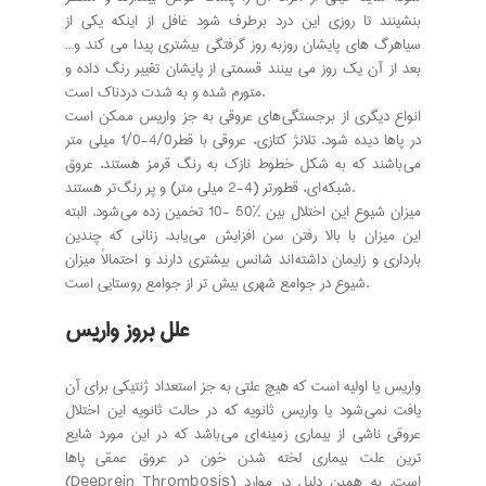
بنشینند تا روزی این درد برطرف شود غافل از اینکه یکی از
سیاهرگ های پایشان روزبه روز گرفتگی بیشتری پیدا می کند و…
بعد از آن یک روز می بینند قسمتی از پایشان تغییر رنگ داده و
متورم شده و به شدت دردناک است.
انواع دیگری از برجستگی های عروقی به جز واریس ممکن است
در پاها دیده شود. تلانژ کتازی، عروقی با قطر4/0-1/0 میلی متر
می باشند که به شکل خطوط نازک به رنگ قرمز هستند. عروق
شبکه ای، قطورتر (4-2 میلی متر) و پر رنگ تر هستند.
میزان شیوع این اختلال بین %50 -10 تخمین زده می شود. البته
این میزان با بالا رفتن سن افزایش می یابد. زنانی که چندین
بارداری و زایمان داشته اند شانس بیشتری دارند و احتمالاً میزان
شیوع در جوامع شهری بیش تر از جوامع روستایی است.
علل بروز واریس
واریس یا اولیه است که هیچ علتی به جز استعداد ژنتیکی برای آن
یافت نمی شود یا واریس ثانویه که در حالت ثانویه این اختلال
عروقی ناشی از بیماری زمینه ای می باشد که در این مورد شایع
ترین علت بیماری لخته شدن خون در عروق عمقی پاها
(Deeprein Thrombosis) است. به همین دلیل در موارد