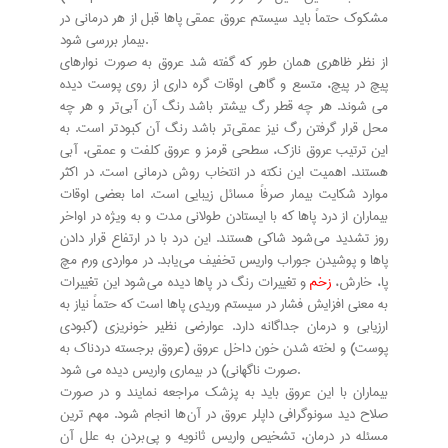
مشکوک حتماً باید سیستم عروق عمقی پاها قبل از هر درمانی در
بیمار بررسی شود.
از نظر ظاهری همان طور که گفته شد عروق به صورت نوارهای
پیچ در پیچ، متسع و گاهی اوقات گره داری از روی پوست دیده
می شوند. هر چه قطر رگ بیشتر باشد رنگ آن آبی تر و هر چه
محل قرار گرفتن رگ نیز عمقی تر باشد رنگ آن کبود تر است. به
این ترتیب عروق نازک، سطحی قرمز و عروق کلفت و عمقی، آبی
هستند. اهمیت این نکته در انتخاب روش درمانی است. در اکثر
موارد شکایت بیمار صرفاً مسائل زیبایی است. اما بعضی اوقات
بیماران از درد پاها که با ایستادن طولانی مدت و به ویژه در اواخر
روز تشدید می شود شاکی هستند. این درد با در ارتفاع قرار دادن
پاها و پوشیدن جوراب واریس تخفیف می یابد. در مواردی ورم مچ
پا، خارش،
زخم
و تغییرات رنگ در پاها دیده می شود این تغییرات
به معنی افزایش فشار در سیستم وریدی پاها است که حتماً نیاز به
ارزیابی و درمان جداگانه دارد. عوارضی نظیر خونریزی (کبودی
پوست) و لخته شدن خون داخل عروق (عروق برجسته دردناک به
صورت ناگهانی) در بیماری واریس دیده می شود.
بیماران با این عروق باید به پزشک مراجعه نمایند و در صورت
صلاح دید سونوگرافی داپلر عروق در آن ها انجام شود. مهم ترین
مسئله در درمان، تشخیص واریس ثانویه و پی بردن به علل آن