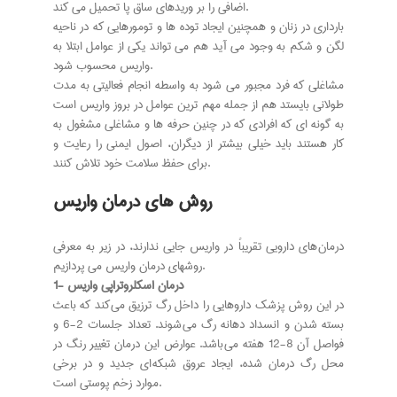
اضافى را بر وريدهاى ساق پا تحميل مى کند.
بارداري در زنان و همچنين ايجاد توده ها و تومورهايي که در ناحيه
لگن و شکم به وجود مي آيد هم مي تواند يکي از عوامل ابتلا به
واريس محسوب شود.
مشاغلي که فرد مجبور مي شود به واسطه انجام فعاليتي به مدت
طولاني بايستد هم از جمله مهم ترين عوامل در بروز واريس است
به گونه اي که افرادي که در چنين حرفه ها و مشاغلي مشغول به
کار هستند بايد خيلي بيشتر از ديگران، اصول ايمني را رعايت و
براي حفظ سلامت خود تلاش کنند.
روش های درمان واریس
درمان های دارویی تقریباً در واریس جایی ندارند، در زیر به معرفی
روشهای درمان واریس می پردازیم.
1- درمان اسکلروتراپی واریس
در این روش پزشک داروهایی را داخل رگ ترزیق می کند که باعث
بسته شدن و انسداد دهانه رگ می شوند. تعداد جلسات 2-6 و
فواصل آن 8-12 هفته می باشد. عوارض این درمان تغییر رنگ در
محل رگ درمان شده، ایجاد عروق شبکه ای جدید و در برخی
موارد زخم پوستی است.