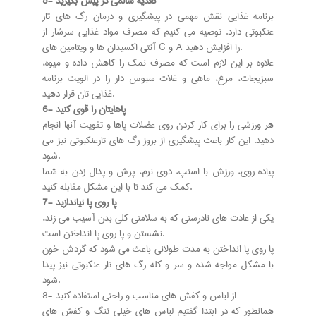
5- تغذیه سالمی در پیش بگیرید
برنامه غذایی نقش مهمی در پیشگیری و درمان رگ های تار
عنکبوتی دارد. توصیه می کنیم که مصرف مواد غذایی سرشار از
آنتی اکسیدان ها و ویتامین های C و A را افزایش دهید.
علاوه بر این لازم است که مصرف نمک را کاهش داده و میوه،
سبزیجات، مرغ، ماهی و غلات سبوس دار را در الویت برنامه
غذایی تان قرار دهید.
6- پاهایتان را قوی کنید
هر ورزشی را برای کار کردن روی عضلات پاها و تقویت آنها انجام
دهید. این کار باعث پیشگیری از بروز رگ های تارعنکبوتی نیز می
شود.
پیاده روی، ورزش با استپ، دوی نرم، پرش و پدال زدن به شما
کمک می کند تا با این مشکل مقابله کنید.
7- پا روی پا نیاندازید
یکی از عادت های نادرستی که به سلامتی کلی بدن آسیب می زند،
نشستن و پا روی پا انداختن است.
پا روی پا انداختن به مدت طولانی باعث می شود که گردش خون
با مشکل مواجه شده و سر و کله رگ های تار عنکبوتی نیز پیدا
شود.
8- از لباس و کفش های مناسب و راحتی استفاده کنید
همانطور که در ابتدا گفتیم لباس های خیلی تنگ و کفش های