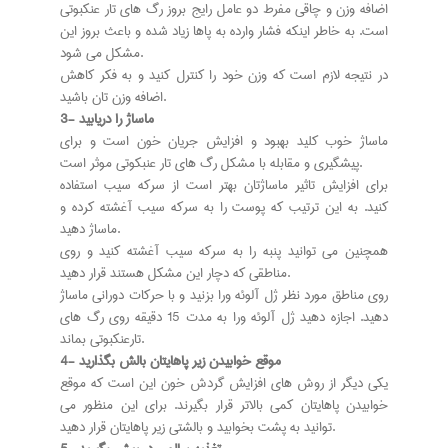
اضافه وزن و چاقی مفرط دو عامل رایج بروز رگ های تار عنکبوتی
است. به خاطر اینکه فشار وارده به پاها زیاد شده و باعث بروز این
مشکل می شود.
در نتیجه لازم است که وزن خود را کنترل کنید و به فکر کاهش
اضافه وزن تان باشید.
3- ماساژ را دریابید
ماساژ خوب کلید بهبود و افزایش جریان خون است و برای
پیشگیری و مقابله با مشکل رگ های تار عنبکوتی موثر است.
برای افزایش تاثیر ماساژتان بهتر است از سرکه سیب استفاده
کنید. به این ترتیب که پوست را به سرکه سیب آغشته کرده و
ماساژ دهید.
همچنین می توانید پنبه را به سرکه سیب آغشته کنید و روی
مناطقی که دچار این مشکل هستند قرار دهید.
روی مناطق مورد نظر ژل آلوئه ورا بزنید و با حرکات دورانی ماساژ
دهید. اجازه دهید ژل آلوئه ورا به مدت 15 دقیقه روی رگ های
تارعنکبوتی بماند.
4- موقع خوابیدن زیر پاهایتان بالش بگذارید
یکی دیگر از روش های افزایش گردش خون این است که موقع
خوابیدن پاهایتان کمی بالاتر قرار بگیرند. برای این منظور می
توانید به پشت بخوابید و بالشتی زیر پاهایتان قرار دهید.