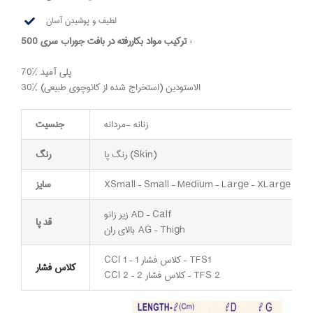
لطیف و پوشیدن آسان
ترکیب مواد بکاررفته در بافت جوراب سری 500 :
70% پلی آمید
30% الاستودین (استخراج شده از کائوچوی طبیعی)
زنانه -مردانه
جنسیت
رنگ پا (Skin)
رنگ
XSmall – Small – Medium – Large – XLarge
سایز
زیر زانو AD – Calf
قد پا
بالای ران AG – Thigh
CCl 1 – کلاس فشار 1 – TFS1
کلاس فشار
CCl 2 – کلاس فشار 2 – TFS 2