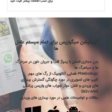
برای کسب اطلاعات بیشتر کلیک کنید
اپلیکیشن سیگواریس برای تمام سیستم عامل
ها
بدن مجازی انسان با پمپاژ قلب و جریان خون در سرخرگ
ها و سیاهرگ ها
فضایی آناتومیک از رگ های مهم Phlebology
کلیپ های تصویری در مورد چگونگی گسترش بیماری
های وریدی و نقش موثر جوراب های واریس پزشکی
SIGVARIS
مقالات و توضیحات علمی در مورد بیماری های وریدی