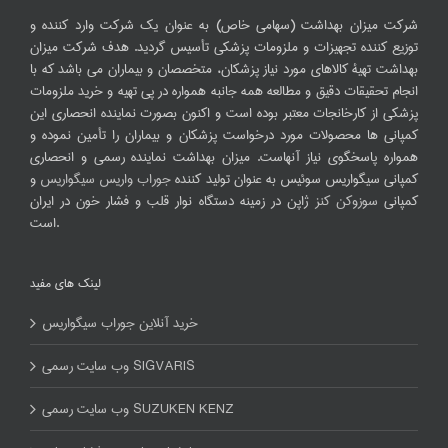
شرکت میزان بهداشت (سهامی خاص) به عنوان یک شرکت وارد کننده و
توزیع کننده تجهیزات و ملزومات پزشکی تأسیس گردید. هدف شرکت میزان
بهداشت تهیۀ کالاهای مورد نیاز پزشکان، متخصصان و بیماران می باشد که با
انجام تحقیقات دقیق و مطالعه همه جانبه همواره در پی تهیه و خرید ملزومات
پزشکی از کارخانجات معتبر بوده است و اکنون بصورت نماینده انحصاری این
کمپانی ها محصولات مورد درخواست پزشکان و بیماران را تأمین نموده و
همواره پاسخگوی نیاز آنهاست. میزان بهداشت نماینده رسمی و انحصاری
کمپانی سیگواریس سوئیس به عنوان تولید کننده
جوراب واریس سیگواریس
و
کمپانی
سوزوکن کنز
ژاپن در زمینه دستگاه نوار قلب و فشار خون در ایران
است.
لینک های مفید
خرید آنلاین جوراب سیگواریس
وب سایت رسمی SIGVARIS
وب سایت رسمی SUZUKEN KENZ