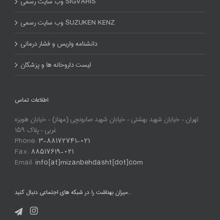
وب سایت رسمی SIGVARIS
وب سایت رسمی SUZUKEN KENZ
دانشنامه واریس و فشار درمانی
لیست داروخانه ها و پزشکان
اطلاعات تماس
تهران – خیابان شهید بهشتی – خیابان شهید صابونچی (مهناز) – خیابان هویزه
غربی – پلاک ۱۵۹
Phone:
۳-۸۸۱۷۲۷۴۱-۰۲۱
Fax:
۸۸۵۱۷۶۱۹-۰۲۱
Email:
info[at]mizanbehdasht[dot]com
میزان بهداشت را در شبکه های اجتماعی دنبال کنید…