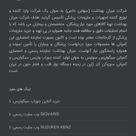
شرکت میزان بهداشت (سهامی خاص) به عنوان یک شرکت وارد کننده و
توزیع کننده تجهیزات و ملزومات پزشکی تأسیس گردید. هدف شرکت میزان
بهداشت تهیۀ کالاهای مورد نیاز پزشکان، متخصصان و بیماران می باشد که با
انجام تحقیقات دقیق و مطالعه همه جانبه همواره در پی تهیه و خرید ملزومات
پزشکی از کارخانجات معتبر بوده است و اکنون بصورت نماینده انحصاری این
کمپانی ها محصولات مورد درخواست پزشکان و بیماران را تأمین نموده و
همواره پاسخگوی نیاز آنهاست. میزان بهداشت نماینده رسمی و انحصاری
کمپانی سیگواریس سوئیس به عنوان تولید کننده
جوراب واریس سیگواریس
و
کمپانی
سوزوکن کنز
ژاپن در زمینه دستگاه نوار قلب و فشار خون در ایران
است.
لینک های مفید
خرید آنلاین جوراب سیگواریس
وب سایت رسمی SIGVARIS
وب سایت رسمی SUZUKEN KENZ