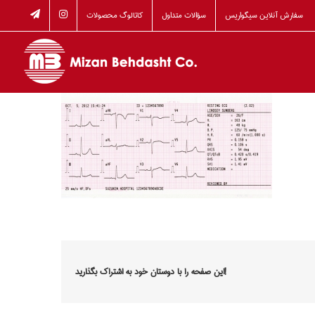
Skip
سفارش آنلاین سیگواریس
سؤالات متداول
کاتالوگ محصولات
to
content
این صفحه را با دوستان خود به اشتراک بگذارید!