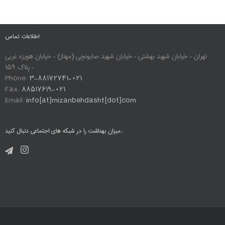
اطلاعات تماس
تهران – خیابان شهید بهشتی – خیابان شهید صابونچی (مهناز) – خیابان هویزه غربی
– پلاک ۱۵۹
Phone:
۳-۸۸۱۷۲۷۴۱-۰۲۱
Fax:
۸۸۵۱۷۶۱۹-۰۲۱
Email:
info[at]mizanbehdasht[dot]com
میزان بهداشت را در شبکه های اجتماعی دنبال کنید…