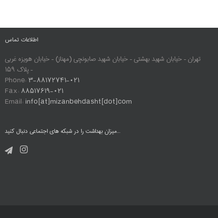
اطلاعات تماس
تهران – خیابان شهید بهشتی – خیابان شهید صابونچی (مهناز) – خیابان هویزه غربی
– پلاک ۱۵۹
Phone:
۳-۸۸۱۷۲۷۴۱-۰۲۱
Fax:
۸۸۵۱۷۶۱۹-۰۲۱
Email:
info[at]mizanbehdasht[dot]com
میزان بهداشت را در شبکه های اجتماعی دنبال کنید…