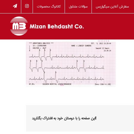
Skip
سفارش آنلاین سیگواریس
سؤالات متداول
کاتالوگ محصولات
to
content
این صفحه را با دوستان خود به اشتراک بگذارید!